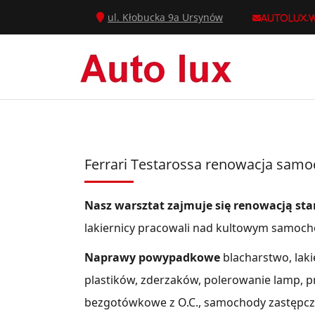
ul. Kłobucka 9a Ursynów
autolux.
Ferrari Testarossa renowacja sa
Nasz warsztat zajmuje się renowacją s
lakiernicy pracowali nad kultowym samocho
Naprawy powypadkowe
blacharstwo, lak
plastików, zderzaków, polerowanie lamp, p
bezgotówkowe z O.C., samochody zastępcz