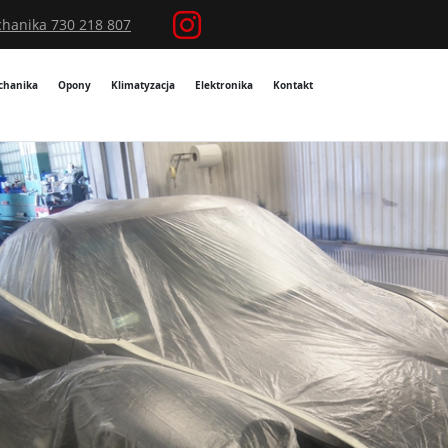
hanika 730 218 807
chanika
Opony
Klimatyzacja
Elektronika
Kontakt