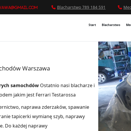
Blacharstwo 789 184 591
Mec
wawa@gmail.com
Start
Blacharstwo
Me
mochodów Warszawa
tarych samochdów
Ostatnio nasi blacharze i
dem jakim jest Ferrari Testarossa
iernictwo, naprawa zderzaków, spawanie
ranie tapicerki wymianę szyb, naprawy
e. Do każdej naprawy