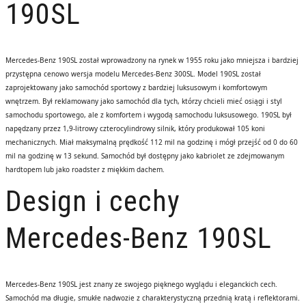
190SL
Mercedes-Benz 190SL został wprowadzony na rynek w 1955 roku jako mniejsza i bardziej
przystępna cenowo wersja modelu Mercedes-Benz 300SL. Model 190SL został
zaprojektowany jako samochód sportowy z bardziej luksusowym i komfortowym
wnętrzem. Był reklamowany jako samochód dla tych, którzy chcieli mieć osiągi i styl
samochodu sportowego, ale z komfortem i wygodą samochodu luksusowego. 190SL był
napędzany przez 1,9-litrowy czterocylindrowy silnik, który produkował 105 koni
mechanicznych. Miał maksymalną prędkość 112 mil na godzinę i mógł przejść od 0 do 60
mil na godzinę w 13 sekund. Samochód był dostępny jako kabriolet ze zdejmowanym
hardtopem lub jako roadster z miękkim dachem.
Design i cechy
Mercedes-Benz 190SL
Mercedes-Benz 190SL jest znany ze swojego pięknego wyglądu i eleganckich cech.
Samochód ma długie, smukłe nadwozie z charakterystyczną przednią kratą i reflektorami.