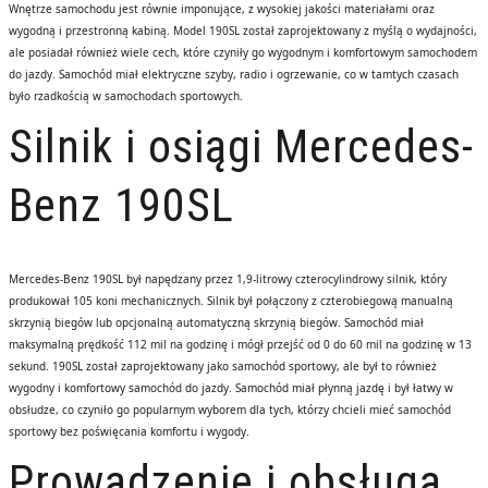
Wnętrze samochodu jest równie imponujące, z wysokiej jakości materiałami oraz
wygodną i przestronną kabiną. Model 190SL został zaprojektowany z myślą o wydajności,
ale posiadał również wiele cech, które czyniły go wygodnym i komfortowym samochodem
do jazdy. Samochód miał elektryczne szyby, radio i ogrzewanie, co w tamtych czasach
było rzadkością w samochodach sportowych.
Silnik i osiągi Mercedes-
Benz 190SL
Mercedes-Benz 190SL był napędzany przez 1,9-litrowy czterocylindrowy silnik, który
produkował 105 koni mechanicznych. Silnik był połączony z czterobiegową manualną
skrzynią biegów lub opcjonalną automatyczną skrzynią biegów. Samochód miał
maksymalną prędkość 112 mil na godzinę i mógł przejść od 0 do 60 mil na godzinę w 13
sekund. 190SL został zaprojektowany jako samochód sportowy, ale był to również
wygodny i komfortowy samochód do jazdy. Samochód miał płynną jazdę i był łatwy w
obsłudze, co czyniło go popularnym wyborem dla tych, którzy chcieli mieć samochód
sportowy bez poświęcania komfortu i wygody.
Prowadzenie i obsługa