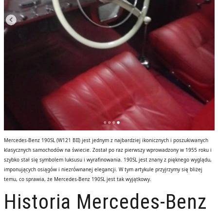
Mercedes-Benz 190SL (W121 BII) jest jednym z najbardziej ikonicznych i poszukiwanych
klasycznych samochodów na świecie. Został po raz pierwszy wprowadzony w 1955 roku i
szybko stał się symbolem luksusu i wyrafinowania. 190SL jest znany z pięknego wyglądu,
imponujących osiągów i niezrównanej elegancji. W tym artykule przyjrzymy się bliżej
temu, co sprawia, że Mercedes-Benz 190SL jest tak wyjątkowy.
Historia Mercedes-Benz