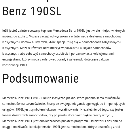
Benz 190SL
Jeśli jesteś zainteresowany kupnem Mercedesa-Benz 190SL, jest wiele miejsc, w których
możesz go szukać. Możesz zacząć od wyszukania w Internecie dealerów samochodów
klasycznych i domów aukcyjnych, które specjalizują się w samochodach zabytkowych i
klasycznych. Możesz również uczestniczyć w pokazach i aukcjach samochodów
klasycznych, aby zobaczyć samochody osobiście i porozmawiać z kolekcjonerami i
entuzjastami, którzy mogą zaoferować porady i wskazówki dotyczące zakupu i
konserwacji 190SL.
Podsumowanie
Mercedes-Benz 190SL (W121 BII) to klasyczne piękno, które podbiło serca miłośników
samochodów na całym świecie. Znany ze swojego eleganckiego wyglądu i imponujących
osiągów, 190SL jest symbolem luksusu i wyrafinowania. Niezależnie od tego, czy jesteś
fanem klasycznych samochodów, czy po prostu doceniasz piękne rzeczy w życiu,
Mercedes-Benz 190SL jest obowiązkowym punktem programu. Od historii i designu po
osiągi i możliwości kolekcjonerskie, 190SL jest samochodem, który z pewnością zrobi