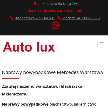
ul. Kłobucka 9a Ursynów
autolux.wawa@gmail.com
Blacharstwo 789 184 591
Mechanika 730 218 807
Naprawy powypadkowe Mercedes Warszawa
Zzaufaj naszemu warsztatowi blacharsko-
lakieniczemu
Naprawy powypadkowe
blacharstwo, lakiernictwo,